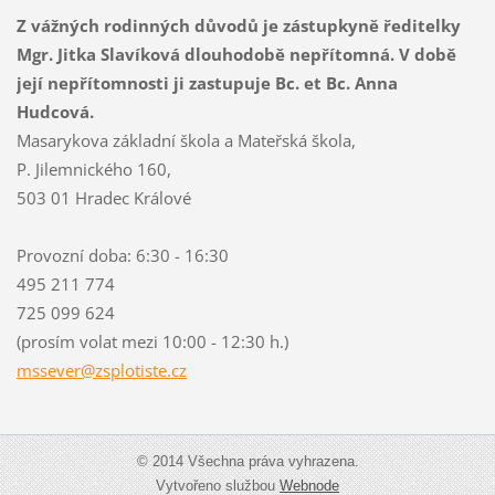
Z vážných rodinných důvodů je zástupkyně ředitelky
Mgr. Jitka Slavíková dlouhodobě nepřítomná. V době
její nepřítomnosti ji zastupuje Bc. et Bc. Anna
Hudcová.
Masarykova základní škola a Mateřská škola,
P. Jilemnického 160,
503 01 Hradec Králové
Provozní doba: 6:30 - 16:30
495 211 774
725 099 624
(prosím volat mezi 10:00 - 12:30 h.)
mssever@
zsplotis
te.cz
© 2014 Všechna práva vyhrazena.
Vytvořeno službou
Webnode